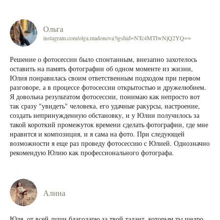
Ольга
instagram.com/olga.madonova?igshid=NTc4MTIwNjQ2YQ==
Решение о фотосессии было спонтанным, внезапно захотелось
оставить на память фотографии об одном моменте из жизни,
Юлия понравилась своим ответственным подходом при первом
разговоре, а в процессе фотосессии открытостью и дружелюбием.
Я довольна результатом фотосессии, понимаю как непросто вот
так сразу "увидеть" человека, его удачные ракурсы, настроение,
создать непринужденную обстановку, и у Юлии получилось за
такой короткий промежуток времени сделать фотографии, где мне
нравится и композиция, и я сама на фото. При следующей
возможности я еще раз проведу фотосессию с Юлией. Однозначно
рекомендую Юлию как профессионального фотографа.
Алина
Юля, от всей души благодарю за твой талант, которым ты щедро